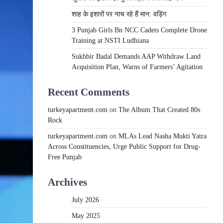
शाह के इशारों पर नाच रहे हैं मान: वड़िंग
3 Punjab Girls Bn NCC Cadets Complete Drone
Training at NSTI Ludhiana
Sukhbir Badal Demands AAP Withdraw Land
Acquisition Plan, Warns of Farmers’ Agitation
Recent Comments
turkeyapartment.com
on
The Album That Created 80s
Rock
turkeyapartment.com
on
MLAs Lead Nasha Mukti Yatra
Across Constituencies, Urge Public Support for Drug-
Free Punjab
Archives
July 2026
May 2025