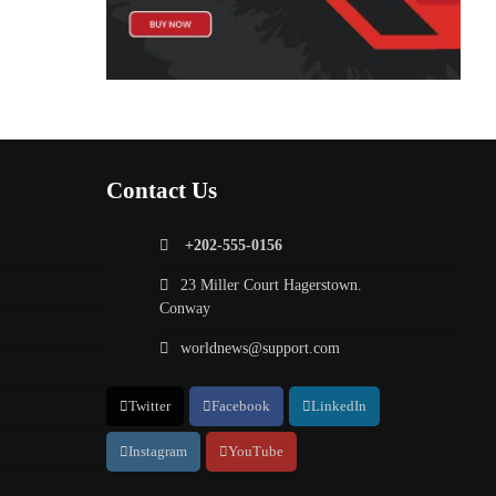
Contact Us
+202-555-0156
23 Miller Court Hagerstown.
Conway
worldnews@support.com
Twitter
Facebook
LinkedIn
Instagram
YouTube