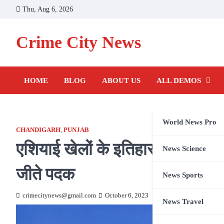
Skip
Thu, Aug 6, 2026
to
content
Crime City News
HOME
BLOG
ABOUT US
ALL DEMOS
World News Pro
CHANDIGARH
,
PUNJAB
एशियाई खेलों के इतिहास में पंजाब क
News Science
जीते पदक
News Sports
crimecitynews@gmail.com
October 6, 2023
News Travel