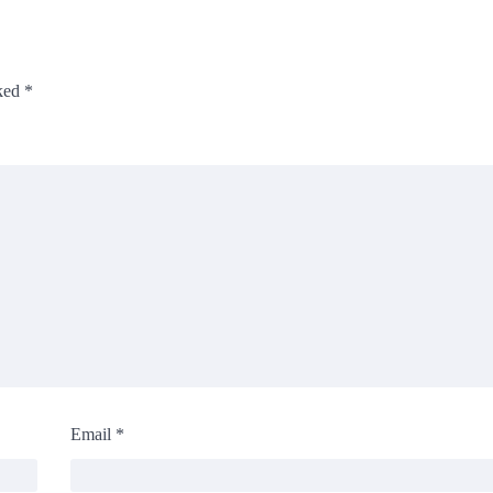
rked
*
Email
*