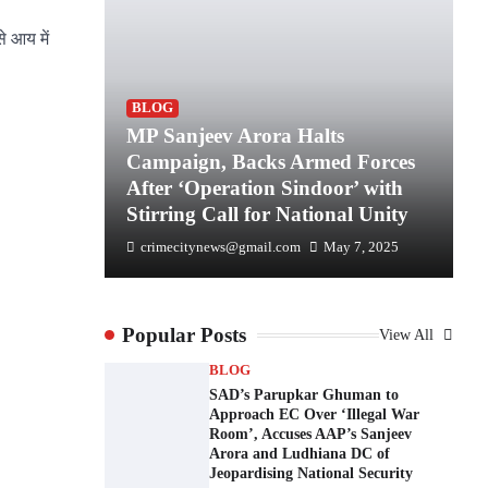
े आय में
Cabinet
BLOG
h Mundian
MP Sanjeev Arora Halts
3
Campaign, Backs Armed Forces
C
n Four
After ‘Operation Sindoor’ with
A
Stirring Call for National Unity
D
l 30, 2025
crimecitynews@gmail.com
May 7, 2025
Popular Posts
View All
BLOG
SAD’s Parupkar Ghuman to
Approach EC Over ‘Illegal War
Room’, Accuses AAP’s Sanjeev
Arora and Ludhiana DC of
Jeopardising National Security