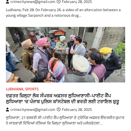
crimecitynews@gmail.com
February 28, 2025
Ludhiana, Feb 28: On February 26, a video of an altercation between a
young village Sarpanch and a notorious drug…
LUDHIANA
,
SPORTS
ਦਫ਼ਤਰ ਜ਼ਿਲ੍ਹਾ ਲੋਕ ਸੰਪਰਕ ਅਫ਼ਸਰ ਲੁਧਿਆਣਾਸੀ-ਪਾਈਟ ਕੈਂਪ
ਲੁਧਿਆਣਾ ‘ਚ ਪੰਜਾਬ ਪੁਲਿਸ ਕਾਂਸਟੇਬਲ ਦੀ ਭਰਤੀ ਲਈ ਟਰਾਇਲ ਸ਼ੁਰੂ
crimecitynews@gmail.com
February 28, 2025
ਲੁਧਿਆਣਾ, 27 ਫਰਵਰੀ ਸੀ-ਪਾਈਟ ਕੈਂਪ ਲੁਧਿਆਣਾ ਦੇ ਟ੍ਰੇਨਿੰਗ ਅਫਸਰ ਇੰਦਰਜੀਤ ਕੁਮਾਰ
ਨੇ ਜਾਣਕਾਰੀ ਦਿੰਦਿਆਂ ਦੱਸਿਆ ਕਿ ਜ਼ਿਲ੍ਹਾ ਲੁਧਿਆਣਾ ਅਤੇ ਮਲੇਰਕੋਟਲਾ…