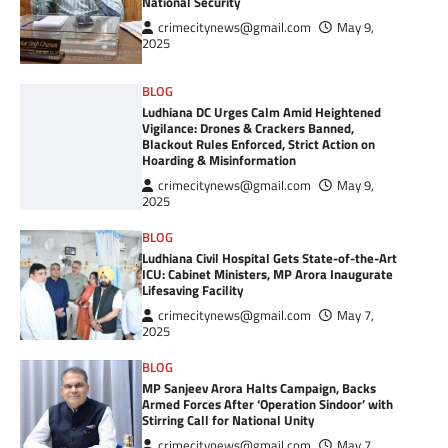
National Security
crimecitynews@gmail.com
May 9,
2025
BLOG
Ludhiana DC Urges Calm Amid Heightened
Vigilance: Drones & Crackers Banned,
Blackout Rules Enforced, Strict Action on
Hoarding & Misinformation
crimecitynews@gmail.com
May 9,
2025
BLOG
Ludhiana Civil Hospital Gets State-of-the-Art
ICU: Cabinet Ministers, MP Arora Inaugurate
Lifesaving Facility
crimecitynews@gmail.com
May 7,
2025
BLOG
MP Sanjeev Arora Halts Campaign, Backs
Armed Forces After ‘Operation Sindoor’ with
Stirring Call for National Unity
crimecitynews@gmail.com
May 7,