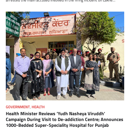
arrested the main accused involved in the firing incident on Lakhe…
GOVERNMENT
,
HEALTH
Health Minister Reviews ‘Yudh Nasheya Viruddh’
Campaign During Visit to De-addiction Centre; Announces
1000-Bedded Super-Speciality Hospital for Punjab