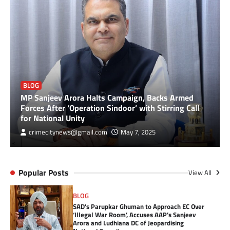
BLOG
MP Sanjeev Arora Halts Campaign, Backs Armed
Forces After ‘Operation Sindoor’ with Stirring Call
for National Unity
crimecitynews@gmail.com
May 7, 2025
Popular Posts
View All
BLOG
SAD’s Parupkar Ghuman to Approach EC Over
‘Illegal War Room’, Accuses AAP’s Sanjeev
Arora and Ludhiana DC of Jeopardising