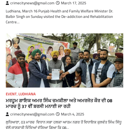
crimecitynews@gmail.com
March 17, 2025
Ludhiana, March 16 Punjab Health and Family Welfare Minister Dr.
Balbir Singh on Sunday visited the De-addiction and Rehabilitation
Centre…
EVENT
,
LUDHIANA
ਮਰਹੂਮ ਗਾਇਕ ਅਮਰ ਸਿੰਘ ਚਮਕੀਲਾ ਅਤੇ ਅਮਰਜੋਤ ਕੌਰ ਦੀ 08
ਮਾਰਚ ਨੂੰ 37 ਵੀਂ ਬਰਸੀ ਮਨਾਈ ਜਾ ਰਹੀ
crimecitynews@gmail.com
March 4, 2025
ਲੁਧਿਆਣਾ, 03 ਮਾਰਚ ਵਿਧਾਨ ਸਭਾ ਹਲਕਾ ਆਤਮ ਨਗਰ ਤੋਂ ਵਿਧਾਇਕ ਕੁਲਵੰਤ ਸਿੰਘ ਸਿੱਧੂ
ਵੱਲੋਂ ਜਾਣਕਾਰੀ ਦਿੰਦਿਆਂ ਦੱਸਿਆ ਗਿਆ ਕਿ 08…