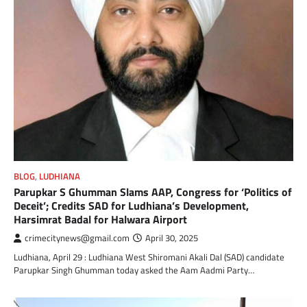
BLOG
,
LUDHIANA
Parupkar S Ghumman Slams AAP, Congress for ‘Politics of
Deceit’; Credits SAD for Ludhiana’s Development,
Harsimrat Badal for Halwara Airport
crimecitynews@gmail.com
April 30, 2025
Ludhiana, April 29 : Ludhiana West Shiromani Akali Dal (SAD) candidate
Parupkar Singh Ghumman today asked the Aam Aadmi Party…