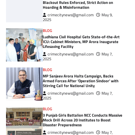
Blackout Rules Enforced, Strict Action on
Hoarding & Misinformation
crimecitynews@gmail.com
May 9,
2025
BLOG
Ludhiana Civil Hospital Gets State-of-the-Art
ICU: Cabinet Ministers, MP Arora Inaugurate
Lifesaving Facility
crimecitynews@gmail.com
May 7,
2025
BLOG
MP Sanjeev Arora Halts Campaign, Backs
Armed Forces After ‘Operation Sindoor’ with
Stirring Call for National Unity
crimecitynews@gmail.com
May 7,
2025
BLOG
3 Punjab Girls Battalion NCC Conducts Massive
Mock Drill Across 20 Institutes to Boost
Disaster Preparedness
crimecitynews@gmail.com
May 7,