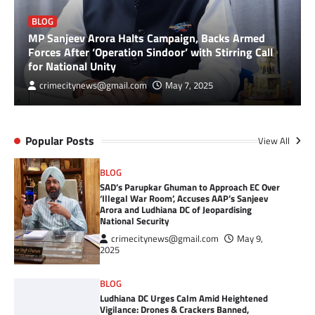
BLOG
MP Sanjeev Arora Halts Campaign, Backs Armed
Forces After ‘Operation Sindoor’ with Stirring Call
for National Unity
crimecitynews@gmail.com
May 7, 2025
Popular Posts
View All
BLOG
SAD’s Parupkar Ghuman to Approach EC Over
‘Illegal War Room’, Accuses AAP’s Sanjeev
Arora and Ludhiana DC of Jeopardising
National Security
crimecitynews@gmail.com
May 9,
2025
BLOG
Ludhiana DC Urges Calm Amid Heightened
Vigilance: Drones & Crackers Banned,