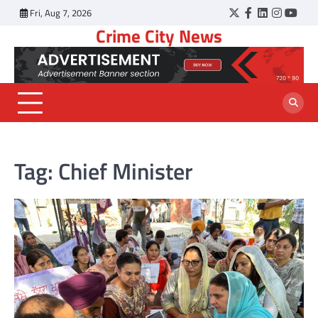
Skip
Fri, Aug 7, 2026
Twitter
Facebook
LinkedIn
Instagr
YouT
to
Crime City News
content
Tag:
Chief Minister