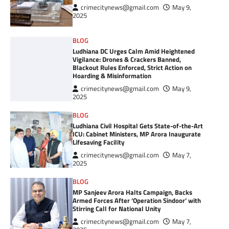
crimecitynews@gmail.com
May 9,
2025
BLOG
Ludhiana DC Urges Calm Amid Heightened
Vigilance: Drones & Crackers Banned,
Blackout Rules Enforced, Strict Action on
Hoarding & Misinformation
crimecitynews@gmail.com
May 9,
2025
BLOG
Ludhiana Civil Hospital Gets State-of-the-Art
ICU: Cabinet Ministers, MP Arora Inaugurate
Lifesaving Facility
crimecitynews@gmail.com
May 7,
2025
BLOG
MP Sanjeev Arora Halts Campaign, Backs
Armed Forces After ‘Operation Sindoor’ with
Stirring Call for National Unity
crimecitynews@gmail.com
May 7,