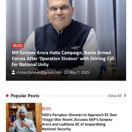
BLOG
MP Sanjeev Arora Halts Campaign, Backs Armed
Forces After ‘Operation Sindoor’ with Stirring Call
for National Unity
crimecitynews@gmail.com
May 7, 2025
Popular Posts
View All
BLOG
SAD’s Parupkar Ghuman to Approach EC Over
‘Illegal War Room’, Accuses AAP’s Sanjeev
Arora and Ludhiana DC of Jeopardising
National Security