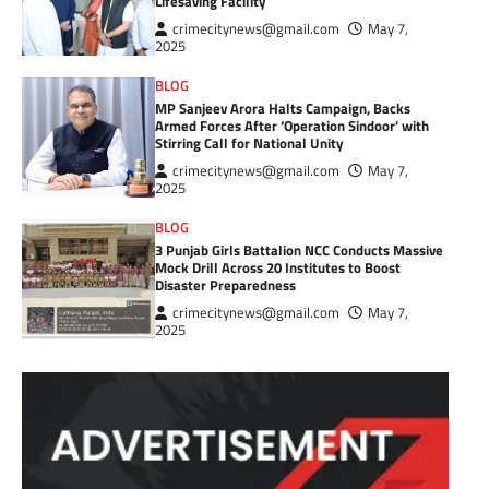
Lifesaving Facility
crimecitynews@gmail.com
May 7,
2025
BLOG
MP Sanjeev Arora Halts Campaign, Backs
Armed Forces After ‘Operation Sindoor’ with
Stirring Call for National Unity
crimecitynews@gmail.com
May 7,
2025
BLOG
3 Punjab Girls Battalion NCC Conducts Massive
Mock Drill Across 20 Institutes to Boost
Disaster Preparedness
crimecitynews@gmail.com
May 7,
2025