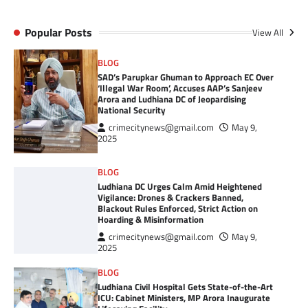
Popular Posts
View All
BLOG
SAD’s Parupkar Ghuman to Approach EC Over
‘Illegal War Room’, Accuses AAP’s Sanjeev
Arora and Ludhiana DC of Jeopardising
National Security
crimecitynews@gmail.com
May 9,
2025
BLOG
Ludhiana DC Urges Calm Amid Heightened
Vigilance: Drones & Crackers Banned,
Blackout Rules Enforced, Strict Action on
Hoarding & Misinformation
crimecitynews@gmail.com
May 9,
2025
BLOG
Ludhiana Civil Hospital Gets State-of-the-Art
ICU: Cabinet Ministers, MP Arora Inaugurate