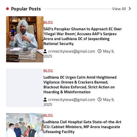
Popular Posts
View All
BLOG
SAD’s Parupkar Ghuman to Approach EC Over
‘Illegal War Room’, Accuses AAP’s Sanjeev
Arora and Ludhiana DC of Jeopardising
National Security
crimecitynews@gmail.com
May 9,
2025
BLOG
Ludhiana DC Urges Calm Amid Heightened
Vigilance: Drones & Crackers Banned,
Blackout Rules Enforced, Strict Action on
Hoarding & Misinformation
crimecitynews@gmail.com
May 9,
2025
BLOG
Ludhiana Civil Hospital Gets State-of-the-Art
ICU: Cabinet Ministers, MP Arora Inaugurate
Lifesaving Facility