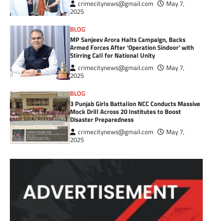
crimecitynews@gmail.com
May 7,
2025
BLOG
MP Sanjeev Arora Halts Campaign, Backs
Armed Forces After ‘Operation Sindoor’ with
Stirring Call for National Unity
crimecitynews@gmail.com
May 7,
2025
BLOG
3 Punjab Girls Battalion NCC Conducts Massive
Mock Drill Across 20 Institutes to Boost
Disaster Preparedness
crimecitynews@gmail.com
May 7,
2025