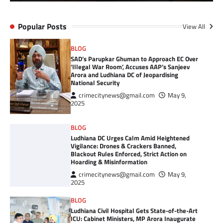
Popular Posts
View All
BLOG
SAD’s Parupkar Ghuman to Approach EC Over
‘Illegal War Room’, Accuses AAP’s Sanjeev
Arora and Ludhiana DC of Jeopardising
National Security
crimecitynews@gmail.com
May 9,
2025
BLOG
Ludhiana DC Urges Calm Amid Heightened
Vigilance: Drones & Crackers Banned,
Blackout Rules Enforced, Strict Action on
Hoarding & Misinformation
crimecitynews@gmail.com
May 9,
2025
BLOG
Ludhiana Civil Hospital Gets State-of-the-Art
ICU: Cabinet Ministers, MP Arora Inaugurate