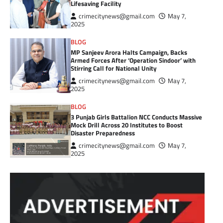
Lifesaving Facility
crimecitynews@gmail.com
May 7,
2025
BLOG
MP Sanjeev Arora Halts Campaign, Backs
Armed Forces After ‘Operation Sindoor’ with
Stirring Call for National Unity
crimecitynews@gmail.com
May 7,
2025
BLOG
3 Punjab Girls Battalion NCC Conducts Massive
Mock Drill Across 20 Institutes to Boost
Disaster Preparedness
crimecitynews@gmail.com
May 7,
2025