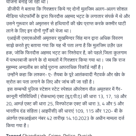
योजना बनाई जा रही थी।
डीजीपी ने बताया कि गिरफ़्तार किये गए दोनों मुलजिम अलग-अलग सोशल
मीडिया प्लेटफॉर्मों के द्वारा फिरदौस अहमद भट्ट के लगातार संपर्क में थे और
उसने गुरूवार को अमृतसर से हथियारों की खेप प्राप्त करके कश्मीर घाटी
लाने के लिए इन दोनों गुर्गों को भेजा था।
एआईजी एसएसओसी अमृतसर सुखमिन्दर सिंह मान द्वारा अधिक विवरण
साझे करते हुए बताया गया कि यह भी पता लगा है कि मुलजिम उज़ैर उल
हक, जोकि फिरदौस अहमद भट्ट का रिश्तेदार है, को पहले जि़ला कुलगाम
में पत्थरबाजी करने के दो मामलों में गिरफ़्तार किया गया था। जब कि राज
मुहम्मद अन्दलीब का कोई पुराना आपराधिक रिकॉर्ड नहीं है।
उन्होंने कहा कि लश्कर- ए- तैयबा के पूरे आतंकवादी नैटवर्क और खेप के
स्रोत का पता लगाने के लिए और जांच की जा रही है।
इस सम्बन्धी पुलिस स्टेशन स्टेट स्पेशल ऑपरेशन सैल अमृतसर में गैर-
कानूनी गतिविधियों ( रोकथाम) एक्ट (यू.ए.पी.ए.) की धारा 13, 17, 18 और
20, आर्म्ज़ एक्ट की धारा 25, विस्फोटक एक्ट की धारा 3, 4 और 5 और
भारतीय दंड संहिता ( आइपीसी) की धाराएं 109, 115 और 120- बी के
अंतर्गत एफआईआर नंबर 42 तारीख़ 14.10.2023 के अधीन मामला दर्ज
किया गया है।
Tagged
Chandigarh
,
Crime
,
Police
,
Punjab